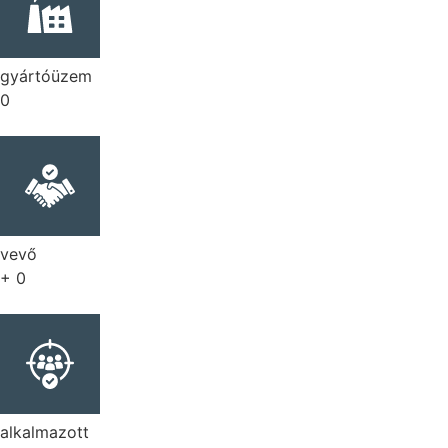
gyártóüzem
0
vevő
+
0
alkalmazott