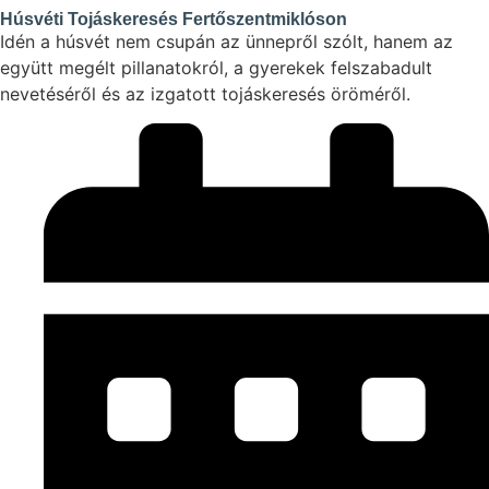
Húsvéti Tojáskeresés Fertőszentmiklóson
Idén a húsvét nem csupán az ünnepről szólt, hanem az
együtt megélt pillanatokról, a gyerekek felszabadult
nevetéséről és az izgatott tojáskeresés öröméről.