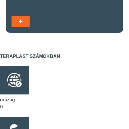
és a kiválóság elvei mindvégig stratégiai
célkitűzéseink meghatározó irányvonalai maradtak.
TERAPLAST SZÁMOKBAN
ország
0