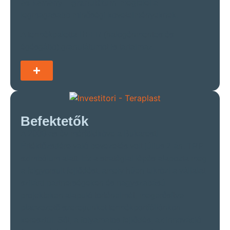
és kemény – granulátum
megfelel a
legmagasabb minőségi követelményeknek.
A termékpaletta HFFR (halogénmentes és
égésgátló) granulátumot is tartalmaz.
Befektetők
A 2008-as év mérföldköve a Bukaresti
Értéktőzsdére való bevezetés volt július 2-án, TRP
szimbólum alatt. Ez a stratégiai lépés alapozta meg
a felgyorsult fejlődést, amely hűen tükrözi a vállalat
szilárd partnerségeken és nagyszabású
projekteken alapuló történelmét, megerősítve
piacvezető szerepünket termékportfóliónkon
keresztül. Sőt, a folyamatos fejlődés, az innováció