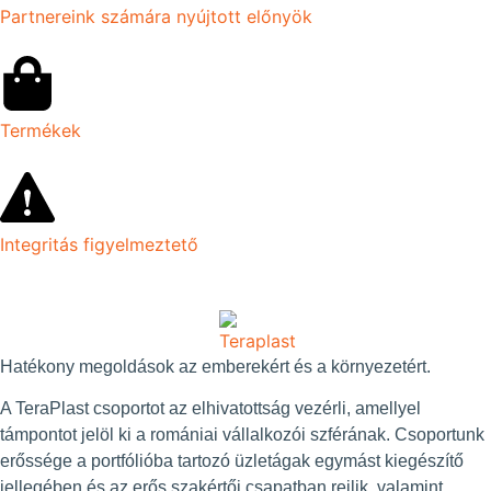
Partnereink számára nyújtott előnyök
Termékek
Integritás figyelmeztető
Hatékony megoldások az emberekért és a környezetért.
A TeraPlast csoportot az elhivatottság vezérli, amellyel
támpontot jelöl ki a romániai vállalkozói szférának. Csoportunk
erőssége a portfólióba tartozó üzletágak egymást kiegészítő
jellegében és az erős szakértői csapatban rejlik, valamint