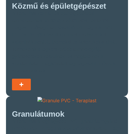
Közmű és épületgépészet
A TeraPlast közmű- és épületgépészeti
rendszereinek portfóliója változatos, és tartós,
magas minőségű termékekből áll. Cégünk PVC-,
PP- és PE-ből készült ​​komplett rendszereket,
valamint különféle idomokat és tartozékokat kínál.
Termékeink a legkorszerűbb technológiájú
gyártósorokon készülnek, és megfelelnek a
szakterületen megkövetelt legmagasabb műszaki
szabványoknak.
Granulátumok
A TeraPlast a legnagyobb PVC- granulátumgyártó
Romániában. A cégünk által előállított kétféle –
lágy