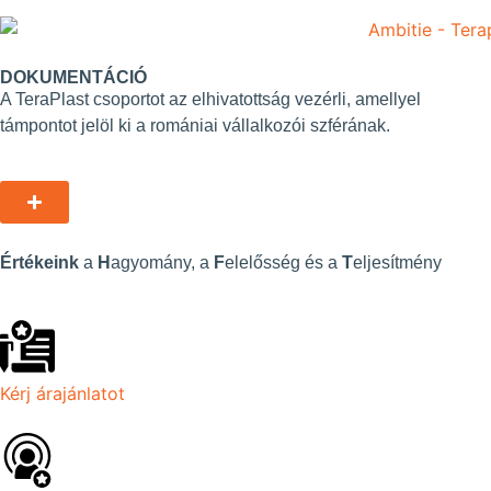
DOKUMENTÁCIÓ
A TeraPlast csoportot az elhivatottság vezérli, amellyel
támpontot jelöl ki a romániai vállalkozói szférának.
Értékeink
a
H
agyomány, a
F
elelősség és a
T
eljesítmény
Kérj árajánlatot